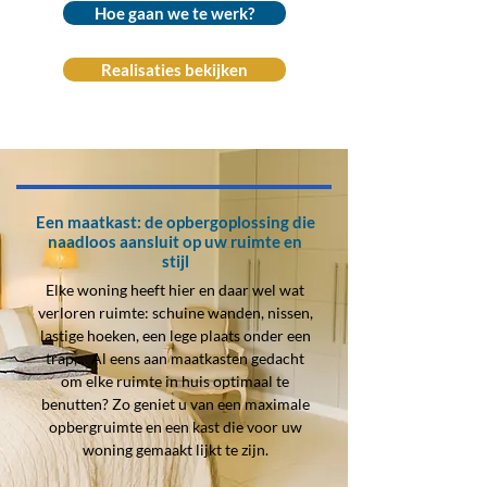
Hoe gaan we te werk?
Realisaties bekijken
Een maatkast: de opbergoplossing die
naadloos aansluit op uw ruimte en
stijl
Elke woning heeft hier en daar wel wat
verloren ruimte: schuine wanden, nissen,
lastige hoeken, een lege plaats onder een
trap,… Al eens aan maatkasten gedacht
om elke ruimte in huis optimaal te
benutten? Zo geniet u van een maximale
opbergruimte en een kast die voor uw
woning gemaakt lijkt te zijn.