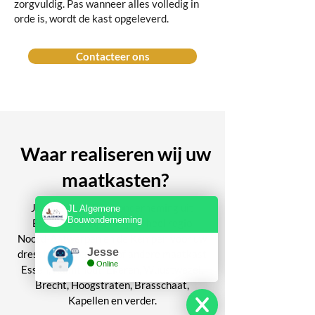
zorgvuldig. Pas wanneer alles volledig in
orde is, wordt de kast opgeleverd.
Contacteer ons
Waar realiseren wij uw
maatkasten?
JL Algemene Bouwonderneming uit
JL Algemene
Bouwonderneming
Essen komt bij u langs in heel regio
Noord-Antwerpen en de Kempen voor uw
Jesse
dressing, inbouwkast of andere maatkast
Online
Essen, Kalmthout, Ekeren, Wuustwezel,
Brecht, Hoogstraten, Brasschaat,
Kapellen en verder.