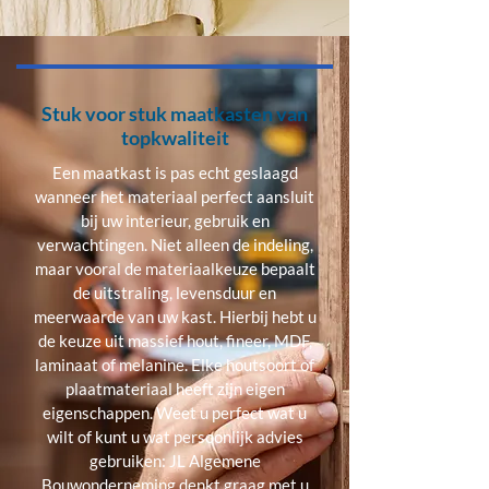
Stuk voor stuk maatkasten van
topkwaliteit
Een maatkast is pas echt geslaagd
wanneer het materiaal perfect aansluit
bij uw interieur, gebruik en
verwachtingen. Niet alleen de indeling,
maar vooral de materiaalkeuze bepaalt
de uitstraling, levensduur en
meerwaarde van uw kast. Hierbij hebt u
de keuze uit massief hout, fineer, MDF,
laminaat of melanine. Elke houtsoort of
plaatmateriaal heeft zijn eigen
eigenschappen. Weet u perfect wat u
wilt of kunt u wat persoonlijk advies
gebruiken: JL Algemene
Bouwonderneming denkt graag met u