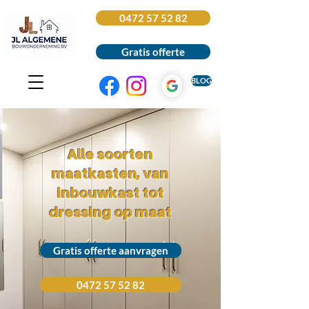
0472 57 52 82
Gratis offerte
BLOG
Alle soorten
maatkasten, van
inbouwkast tot
dressing op maat
Gratis offerte aanvragen
0472 57 52 82