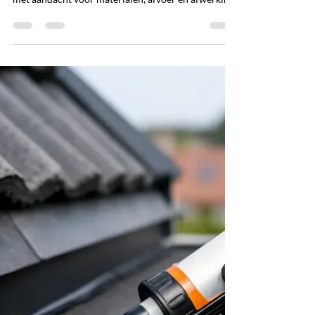
FCR Media
29 jul
5 minuten om te lezen
Maatwerk carports die echt bij
uw woning passen
Ontdek hoe maatwerk carports uw auto
beschermen, passen bij uw woning en mooi blijven -
met aandacht voor materialen, afvoer en afwerking
tot in detail.